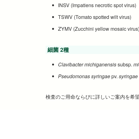
INSV (Impatiens necrotic spot virus)
TSWV (Tomato spotted wilt virus)
ZYMV (Zucchini yellow mosaic virus
細菌 2種
Clavibacter michiganensis
subsp.
mi
Pseudomonas syringae
pv.
syringae
検査のご用命ならびに詳しいご案内を希