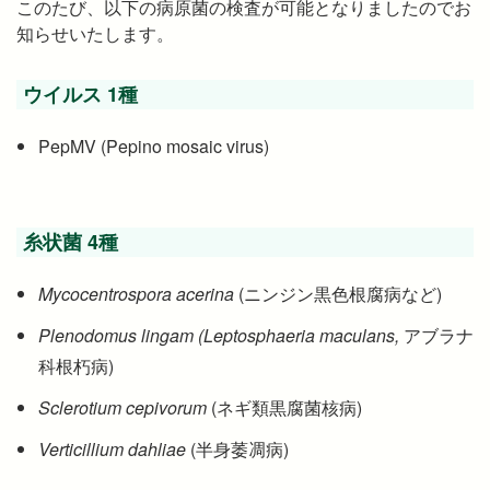
このたび、以下の病原菌の検査が可能となりましたのでお
知らせいたします。
ウイルス 1種
PepMV (Pepino mosaic virus)
糸状菌 4種
Mycocentrospora acerina
(ニンジン黒色根腐病など)
Plenodomus lingam
(Leptosphaeria maculans,
アブラナ
科根朽病)
Sclerotium cepivorum
(ネギ類黒腐菌核病)
Verticillium dahliae
(半身萎凋病)