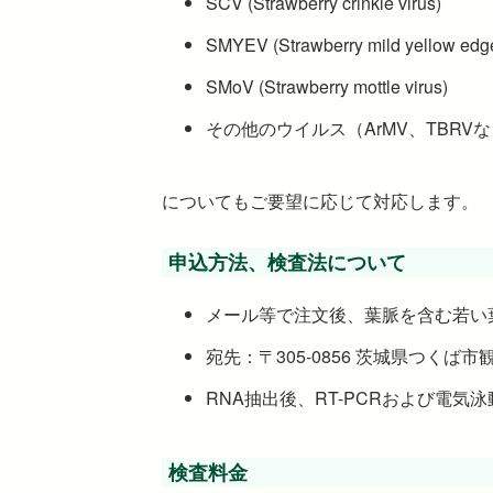
SCV (Strawberry crinkle virus)
SMYEV (Strawberry mild yellow edge
SMoV (Strawberry mottle virus)
その他のウイルス（ArMV、TBRV
についてもご要望に応じて対応します。
申込方法、検査法について
メール等で注文後、葉脈を含む若い
宛先：〒305-0856 茨城県つくば
RNA抽出後、RT-PCRおよび電
検査料金